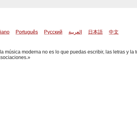
liano
Português
Русский
العربية
日本語
中文
a música moderna no es lo que puedas escribir, las letras y la ton
 asociaciones.