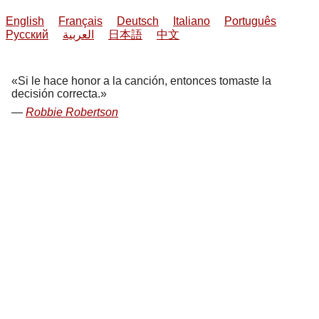
English
Français
Deutsch
Italiano
Português
Русский
العربية
日本語
中文
Si le hace honor a la canción, entonces tomaste la
decisión correcta.
Robbie Robertson