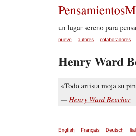
PensamientosMu
un lugar sereno para pens
nuevo
autores
colaboradores
Henry Ward B
Todo artista moja su pin
Henry Ward Beecher
English
Français
Deutsch
Ita