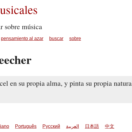
sicales
ar sobre música
pensamiento al azar
buscar
sobre
eecher
cel en su propia alma, y pinta su propia natura
liano
Português
Русский
العربية
日本語
中文