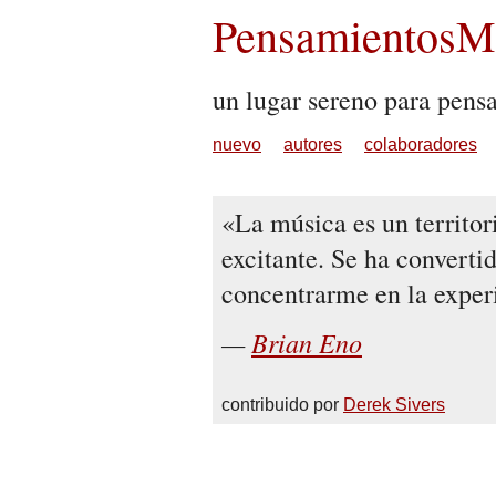
PensamientosMu
un lugar sereno para pens
nuevo
autores
colaboradores
La música es un territo
excitante. Se ha converti
concentrarme en la experi
Brian Eno
contribuido por
Derek Sivers