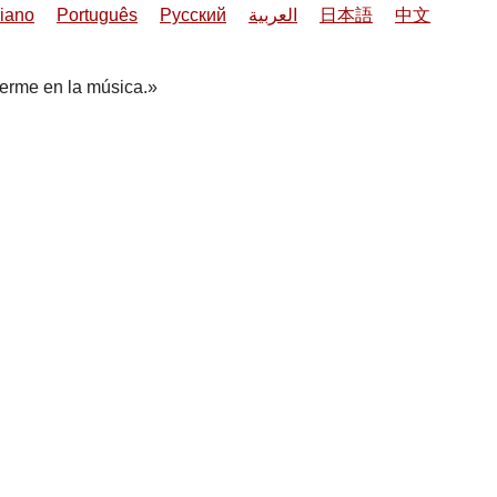
liano
Português
Русский
العربية
日本語
中文
erme en la música.