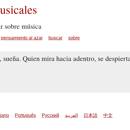
sicales
ar sobre música
pensamiento al azar
buscar
sobre
 sueña. Quien mira hacia adentro, se despiert
liano
Português
Русский
العربية
日本語
中文