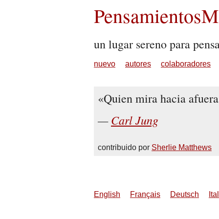
PensamientosMu
un lugar sereno para pens
nuevo
autores
colaboradores
Quien mira hacia afuera,
Carl Jung
contribuido por
Sherlie Matthews
English
Français
Deutsch
Ita