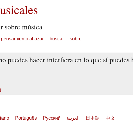
sicales
ar sobre música
pensamiento al azar
buscar
sobre
o puedes hacer interfiera en lo que sí puedes 
n
liano
Português
Русский
العربية
日本語
中文