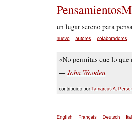
PensamientosMu
un lugar sereno para pens
nuevo
autores
colaboradores
No permitas que lo que n
John Wooden
contribuido por
Tamarcus A. Perso
English
Français
Deutsch
Ita