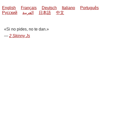
English
Français
Deutsch
Italiano
Português
Русский
العربية
日本語
中文
Si no pides, no te dan.
2 Skinny Js