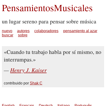
PensamientosMusicales
un lugar sereno para pensar sobre música
nuevo
autores
colaboradores
pensamiento al azar
buscar
sobre
Cuando tu trabajo habla por sí mismo, no
interrumpas.
Henry J. Kaiser
contribuido por
Shak C
English
Français
Deutsch
Italiano
Português