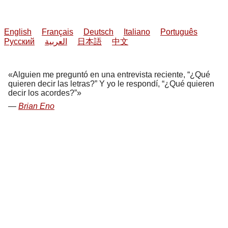
English
Français
Deutsch
Italiano
Português
Русский
العربية
日本語
中文
Alguien me preguntó en una entrevista reciente, “¿Qué
quieren decir las letras?” Y yo le respondí, “¿Qué quieren
decir los acordes?”
Brian Eno