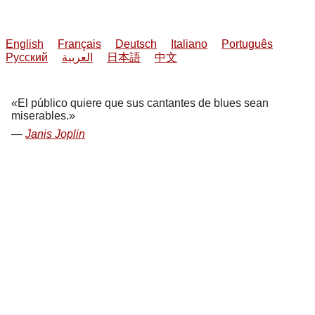
English
Français
Deutsch
Italiano
Português
Русский
العربية
日本語
中文
El público quiere que sus cantantes de blues sean
miserables.
Janis Joplin